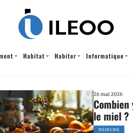
ement
Habitat
Habiter
Informatique
26 mai 2026
Combien y
le miel ?
MÉDECINE