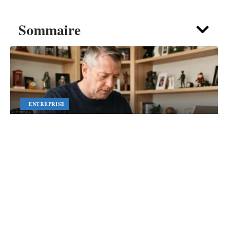
Sommaire
ENTREPRISE
Vendre une carte Cabine
téléphonique : où trouver les
meilleurs acheteurs en ligne ?
7 août 2026
Contact
Mentions Légales
Sitemap