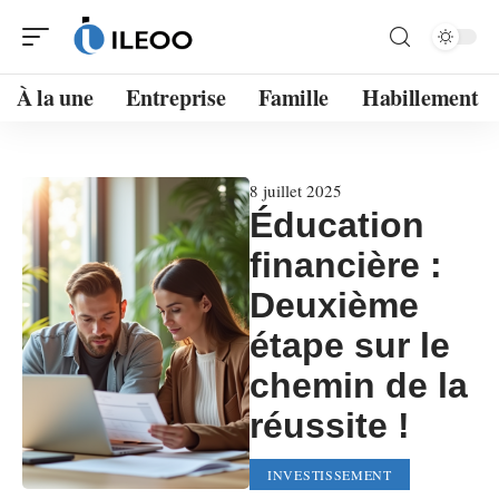
À la une
Entreprise
Famille
Habillement
8 juillet 2025
Éducation
financière :
Deuxième
étape sur le
chemin de la
réussite !
INVESTISSEMENT