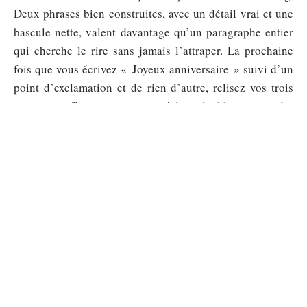
Deux phrases bien construites, avec un détail vrai et une
bascule nette, valent davantage qu’un paragraphe entier
qui cherche le rire sans jamais l’attraper. La prochaine
fois que vous écrivez « Joyeux anniversaire » suivi d’un
point d’exclamation et de rien d’autre, relisez vos trois
passes, greffez un souvenir réel, et la blague viendra
toute seule.
Sommaire
FAMILLE
Philippe Coelho wikipédia, l’époux discret