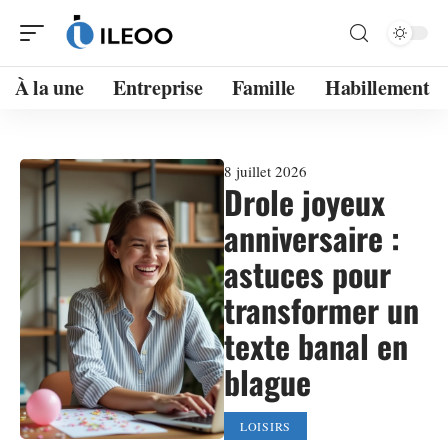
À la une
Entreprise
Famille
Habillement
8 juillet 2026
Drole joyeux
anniversaire :
astuces pour
transformer un
texte banal en
blague
LOISIRS