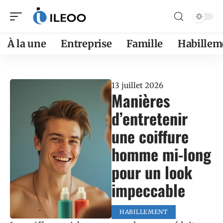
À la une
Entreprise
Famille
Habillem
13 juillet 2026
Manières
d’entretenir
une coiffure
homme mi-long
pour un look
impeccable
HABILLEMENT