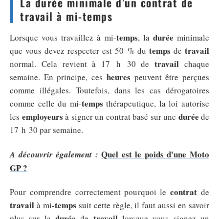
La durée minimale d’un contrat de
travail à mi-temps
temps
durée
Lorsque vous travaillez à mi-
, la
minimale
temps
travail
que vous devez respecter est 50 % du
de
travail
normal. Cela revient à 17 h 30 de
chaque
heures
semaine. En principe, ces
peuvent être perçues
comme illégales. Toutefois, dans les cas dérogatoires
temps
comme celle du mi-
thérapeutique, la loi autorise
employeurs
durée
les
à signer un contrat basé sur une
de
17 h 30 par semaine.
Quel est le poids d'une Moto
A découvrir également :
GP ?
contrat
Pour comprendre correctement pourquoi le
de
travail
temps
à mi-
suit cette règle, il faut aussi en savoir
durée
travail
plus sur la
de
lorsque vous signez un