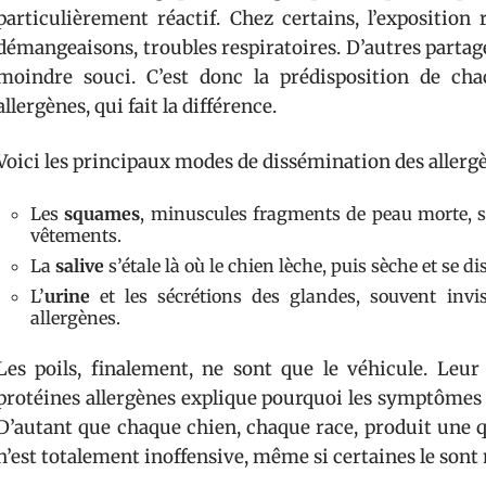
particulièrement réactif. Chez certains, l’expositio
démangeaisons, troubles respiratoires. D’autres partag
moindre souci. C’est donc la prédisposition de cha
allergènes, qui fait la différence.
Voici les principaux modes de dissémination des allergè
Les
squames
, minuscules fragments de peau morte, se
vêtements.
La
salive
s’étale là où le chien lèche, puis sèche et se 
L’
urine
et les sécrétions des glandes, souvent invis
allergènes.
Les poils, finalement, ne sont que le véhicule. Leur
protéines allergènes explique pourquoi les symptômes 
D’autant que chaque chien, chaque race, produit une q
n’est totalement inoffensive, même si certaines le sont