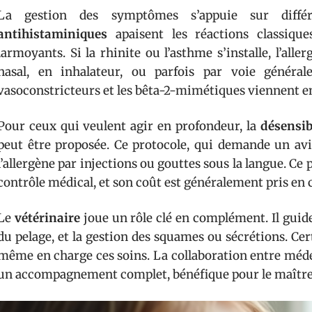
La gestion des symptômes s’appuie sur différ
antihistaminiques
apaisent les réactions classiqu
larmoyants. Si la rhinite ou l’asthme s’installe, l’alle
nasal, en inhalateur, ou parfois par voie général
vasoconstricteurs et les bêta-2-mimétiques viennent en 
Pour ceux qui veulent agir en profondeur, la
désensib
peut être proposée. Ce protocole, qui demande un avis
l’allergène par injections ou gouttes sous la langue. Ce 
contrôle médical, et son coût est généralement pris en 
Le
vétérinaire
joue un rôle clé en complément. Il guide 
du pelage, et la gestion des squames ou sécrétions. C
même en charge ces soins. La collaboration entre médec
un accompagnement complet, bénéfique pour le maître