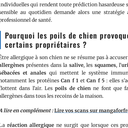
individuelles qui rendent toute prédiction hasardeuse sur
sensible au quotidien demande alors une stratégie a
professionnel de santé.
Pourquoi les poils de chien provoque
certains propriétaires ?
Être allergique à son chien ne se résume pas à accuser 
allergènes
présentes dans la
salive
, les
squames
, l’
ur
sébacées et anales
qui mettent le système immunit
notamment les protéines
Can f 1
et
Can f 5
: elles s’
flottent dans l’air. Les
poils de chien
ne font que fa
allergènes dans tous les recoins de la maison.
A lire en complément :
Lire vos scans sur mangaforfr
La
réaction allergique
ne surgit que lorsque ces pr