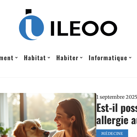
ement
Habitat
Habiter
Informatique
1 septembre 202
Est-il po
allergie 
MÉDECINE