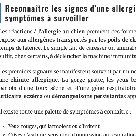
Reconnaître les signes d’une allergi
symptômes à surveiller
Les réactions à l’
allergie au chien
prennent des formes
exposé aux
allergènes transportés par les poils de c
temps de latence. Le simple fait de caresser un animal 
suffit, chez certains, à déclencher la machine immunita
Les premiers signaux se manifestent souvent par un
ne
une
rhinite allergique
. La gorge gratte, les yeux br
parfois d’une toux sèche et d’une gêne respiratoire
urticaire
,
eczéma
ou
démangeaisons persistantes
appa
Il existe toute une palette de symptômes à connaître :
Yeux rouges, qui larmoient ou s’irritent
Crises d’asthme, sensation d’oppression ou respiration