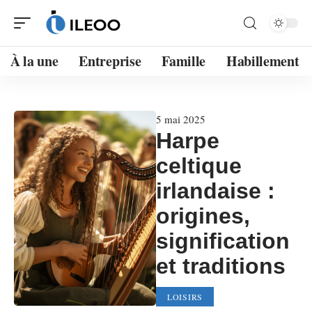
À la une
Entreprise
Famille
Habillement
5 mai 2025
Harpe
celtique
irlandaise :
origines,
signification
et traditions
LOISIRS