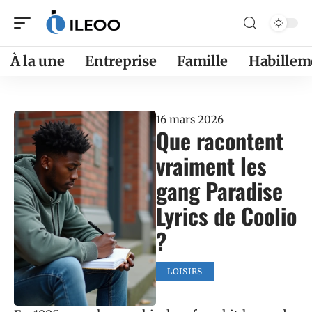
À la une
Entreprise
Famille
Habillem
16 mars 2026
Que racontent
vraiment les
gang Paradise
Lyrics de Coolio
?
LOISIRS