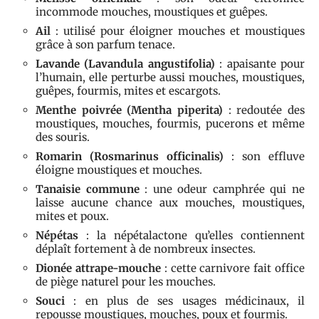
incommode mouches, moustiques et guêpes.
Ail
: utilisé pour éloigner mouches et moustiques
grâce à son parfum tenace.
Lavande (Lavandula angustifolia)
: apaisante pour
l’humain, elle perturbe aussi mouches, moustiques,
guêpes, fourmis, mites et escargots.
Menthe poivrée (Mentha piperita)
: redoutée des
moustiques, mouches, fourmis, pucerons et même
des souris.
Romarin (Rosmarinus officinalis)
: son effluve
éloigne moustiques et mouches.
Tanaisie commune
: une odeur camphrée qui ne
laisse aucune chance aux mouches, moustiques,
mites et poux.
Népétas
: la népétalactone qu’elles contiennent
déplaît fortement à de nombreux insectes.
Dionée attrape-mouche
: cette carnivore fait office
de piège naturel pour les mouches.
Souci
: en plus de ses usages médicinaux, il
repousse moustiques, mouches, poux et fourmis.