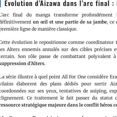
Évolution d’Aizawa dans l’arc final :
L’arc final du manga transforme profondément l
définitivement
un œil et une partie de sa jambe
, ce
première ligne de manière classique.
Cette évolution le repositionne comme coordinateur tac
les Alters ennemis annulés sur des cibles précises e
terrain. Son rôle passe de combattant polyvalent 
suppression d’Alters
.
La série illustre à quel point All For One considère 
vilains élaborent des plans dédiés pour sortir A
coordonnées sur ses yeux, tentatives de sniping, exp
clignement. Ce traitement le fait passer du statut
ressource stratégique majeure dans le conflit héros c