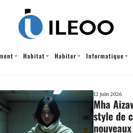
ement
Habitat
Habiter
Informatique
12 juin 2026
Mha Aizaw
style de 
nouveaux