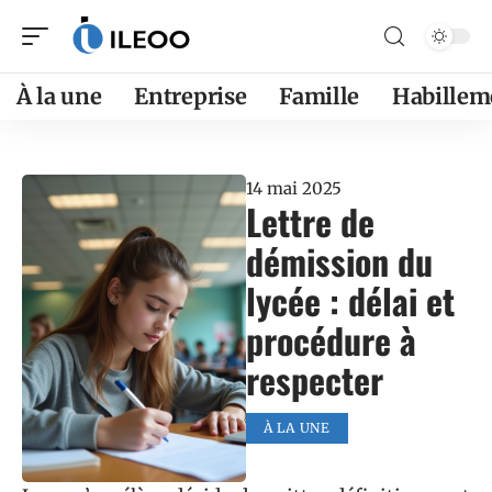
À la une
Entreprise
Famille
Habillem
14 mai 2025
Lettre de
démission du
lycée : délai et
procédure à
respecter
À LA UNE