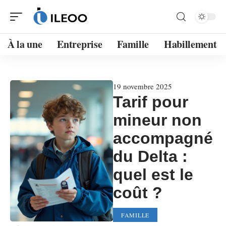
À la une
Entreprise
Famille
Habillement
19 novembre 2025
Tarif pour
mineur non
accompagné
du Delta :
quel est le
coût ?
FAMILLE