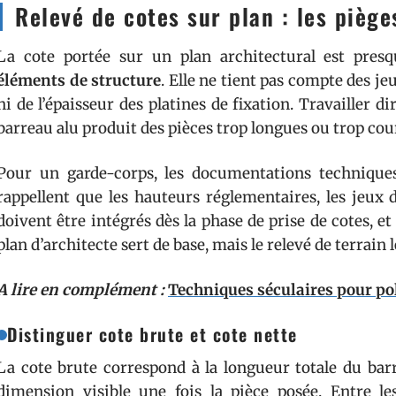
Relevé de cotes sur plan : les pièg
La cote portée sur un plan architectural est pre
éléments de structure
. Elle ne tient pas compte des je
ni de l’épaisseur des platines de fixation. Travailler 
barreau alu produit des pièces trop longues ou trop cou
Pour un garde-corps, les documentations technique
rappellent que les hauteurs réglementaires, les jeux d
doivent être intégrés dès la phase de prise de cotes, et
plan d’architecte sert de base, mais le relevé de terrain 
A lire en complément :
Techniques séculaires pour pol
Distinguer cote brute et cote nette
La cote brute correspond à la longueur totale du barr
dimension visible une fois la pièce posée. Entre les