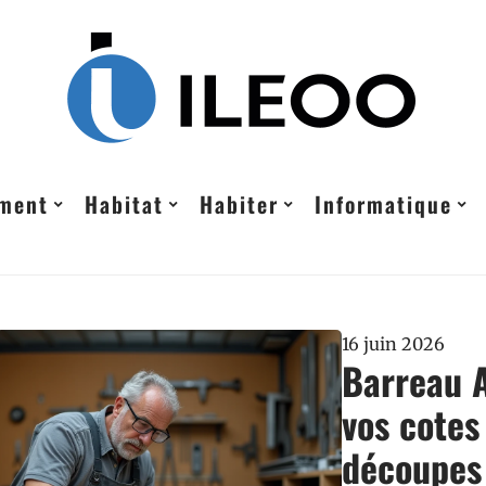
ement
Habitat
Habiter
Informatique
16 juin 2026
Barreau A
vos cotes
découpes