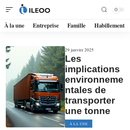
À la une
Entreprise
Famille
Habillement
29 janvier 2025
Les
implications
environneme
ntales de
transporter
une tonne
À LA UNE